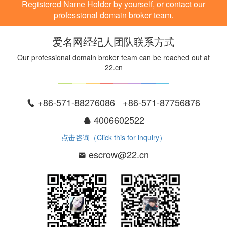
Registered Name Holder by yourself, or contact our
professional domain broker team.
爱名网经纪人团队联系方式
Our professional domain broker team can be reached out at
22.cn
+86-571-88276086 +86-571-87756876
4006602522
点击咨询（Click this for inquiry）
escrow@22.cn